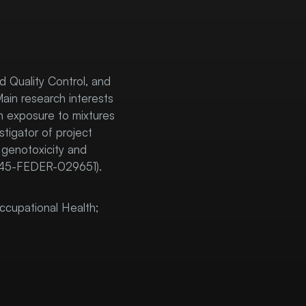
d Quality Control, and
ain research interests
an exposure to mixtures
stigator of project
genotoxicity and
0145-FEDER-029651).
ccupational Health;