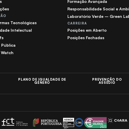
s
Formação Avançada
ações
Responsabilidade Social e Ambi
ÇÃO
Laboratório Verde – Green La
ormas Tecnológicas
CARREIRA
dade Intelectual
Posições em Aberto
fs
Posições Fechadas
a Pública
 Watch
PLANO DE IGUALDADE DE
PREVENÇÃO DO
GÉNERO
ASSÉDIO