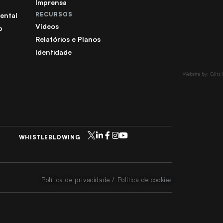
Imprensa
ental
RECURSOS
Vídeos
b
Relatórios e Planos
Identidade
Website by: Glitz
WHISTLEBLOWING
Política de privacidade / Política de cookies