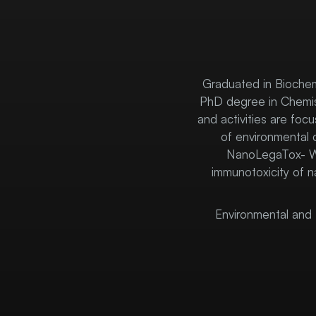
Graduated in Biochemi
PhD degree in Chemist
and activities are foc
of environmental c
NanoLegaTox- Wh
immunotoxicity of 
Environmental and 