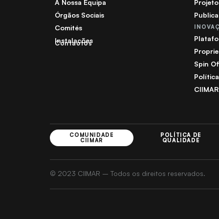
A Nossa Equipa
Projeto
Órgãos Sociais
Public
Comités
INOVA
Plataf
Instalações
Contactos
Proprie
Spin Of
Polític
CIIMAR
COMUNIDADE
POLÍTICA DE
CIIMAR
QUALIDADE
© 2023 CIIMAR – Todos os direitos reservados.