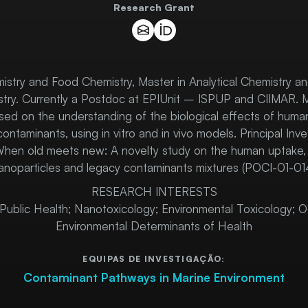
Research Grant
stry and Food Chemistry, Master in Analytical Chemistry an
ry. Currently a Postdoc at EPIUnit – ISPUP and CIIMAR. M
used on the understanding of the biological effects of hum
ontaminants, using in vitro and in vivo models. Principal Inve
en old meets new: A novelty study on the human uptake, 
nanoparticles and legacy contaminants mixtures (POCI-01-
RESEARCH INTERESTS
Public Health; Nanotoxicology; Environmental Toxicology; O
Environmental Determinants of Health
EQUIPAS DE INVESTIGAÇÃO:
Contaminant Pathways in Marine Environment