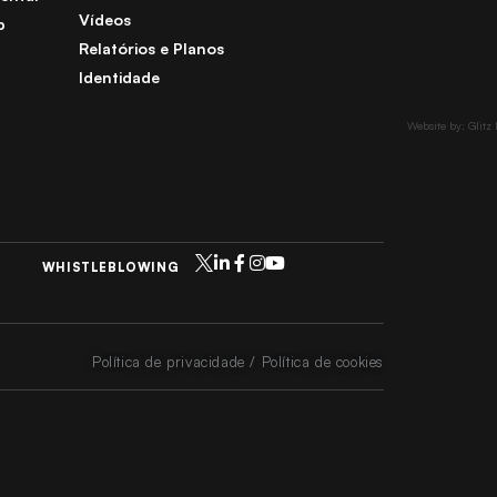
Vídeos
b
Relatórios e Planos
Identidade
Website by: Glitz
WHISTLEBLOWING
Política de privacidade / Política de cookies