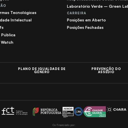
ÇÃO
Laboratório Verde – Green La
ormas Tecnológicas
CARREIRA
dade Intelectual
Posições em Aberto
fs
Posições Fechadas
a Pública
 Watch
PLANO DE IGUALDADE DE
PREVENÇÃO DO
GÉNERO
ASSÉDIO
Co Financiado por: