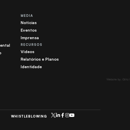
MEDIA
Notícias
Eventos
Imprensa
ental
RECURSOS
Vídeos
b
Relatórios e Planos
Identidade
Website by: Glitz
WHISTLEBLOWING