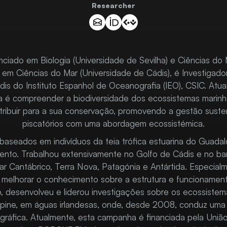
Researcher
enciado em Biologia (Universidade de Sevilha) e Ciências do
 em Ciências do Mar (Universidade de Cádis), é Investigador
s do Instituto Espanhol de Oceanografia (IEO), CSIC. Atual
ca é compreender a biodiversidade dos ecossistemas marin
tribuir para a sua conservação, promovendo a gestão suste
piscatórios com uma abordagem ecossistémica.
aseados em indivíduos da teia trófica estuarina do Guadal
ento. Trabalhou extensivamente no Golfo de Cádis e no b
r Cantábrico, Terra Nova, Patagónia e Antártida. Especial
am melhorar o conhecimento sobre a estrutura e funcioname
o, desenvolveu e liderou investigações sobre os ecossiste
pine, em águas irlandesas, onde, desde 2008, conduz uma
ráfica. Atualmente, esta campanha é financiada pela Uniã