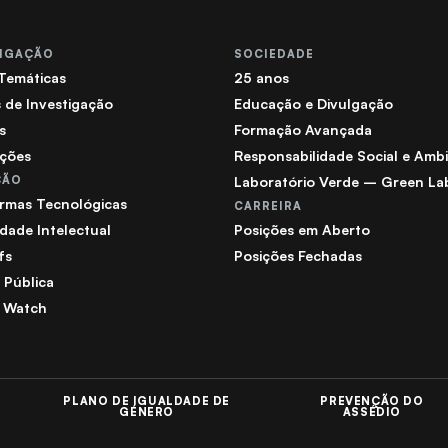
TIGAÇÃO
SOCIEDADE
 Temáticas
25 anos
 de Investigação
Educação e Divulgação
s
Formação Avançada
ações
Responsabilidade Social e Ambi
ÇÃO
Laboratório Verde – Green La
ormas Tecnológicas
CARREIRA
dade Intelectual
Posições em Aberto
fs
Posições Fechadas
a Pública
 Watch
PLANO DE IGUALDADE DE
PREVENÇÃO DO
GÉNERO
ASSÉDIO