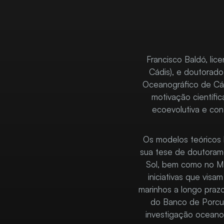
Francisco Baldó, lic
Cádis), e doutorado
Oceanográfico de Cádi
motivação científi
ecoevolutiva e con
Os modelos teóricos b
sua tese de doutoram
Sol, bem como no Ma
iniciativas que vis
marinhos a longo praz
do Banco de Porcu
investigação oceanog