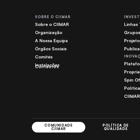
SOBRE O CIIMAR
INVES
Sobre o CIIMAR
Linhas
Organização
Grupos
A Nossa Equipa
Projeto
Órgãos Sociais
Public
Comités
INOVA
Plataf
Instalações
Contactos
Proprie
Spin Of
Polític
CIIMAR
COMUNIDADE
POLÍTICA DE
CIIMAR
QUALIDADE