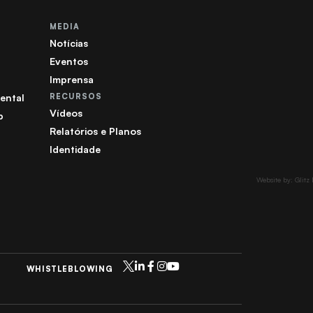
MEDIA
Notícias
Eventos
Imprensa
ental
RECURSOS
Vídeos
b
Relatórios e Planos
Identidade
Website by: Glitz
WHISTLEBLOWING