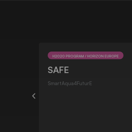
UROPE
NATIONAL R&D
DEEPbaseline
Co-criação de uma base de
conhecimento sobre a diversidade
e distribuição dos ecossistemas
marinhos vulneráveis de esponjas e
corais da plataforma continental
portuguesa