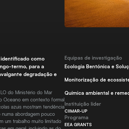
Equipas de investigação
 identificado como
longo-termo, para a
Ecologia Bentónica e Solu
avalgante degradação e
Monitorização de ecossist
 LO do Ministério do Mar
Química ambiental e reme
 do Oceano em contexto formal
Instituição líder
scolas azuis mostram tendência
CIIMAR-UP
a e numa abordagem pouco
Programa
m um trabalho muito limitado
EEA GRANTS
as em geral, incluindo as do