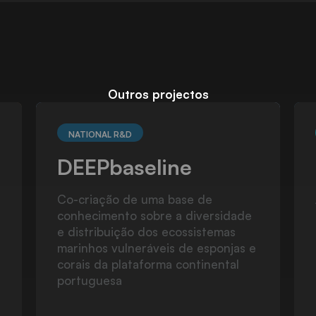
Outros projectos
TRANSNATIONAL R&D
MarinEye
A prototype for multitrophic
oceanic monitoring