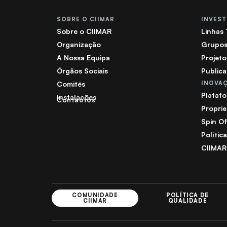
SOBRE O CIIMAR
INVES
Sobre o CIIMAR
Linhas
Organização
Grupos
A Nossa Equipa
Projeto
Órgãos Sociais
Public
Comités
INOVA
Plataf
Instalações
Contactos
Proprie
Spin Of
Polític
CIIMAR
COMUNIDADE
POLÍTICA DE
CIIMAR
QUALIDADE