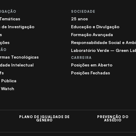
TIGAÇÃO
SOCIEDADE
 Temáticas
25 anos
 de Investigação
Educação e Divulgação
s
Formação Avançada
ações
Responsabilidade Social e Ambi
ÇÃO
Laboratório Verde – Green La
ormas Tecnológicas
CARREIRA
dade Intelectual
Posições em Aberto
fs
Posições Fechadas
a Pública
 Watch
PLANO DE IGUALDADE DE
PREVENÇÃO DO
GÉNERO
ASSÉDIO